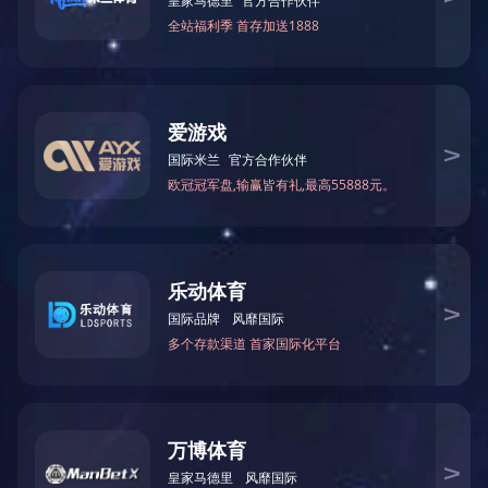
HJ01-xn71BA-30空气质量监测
华体会平台-华体会(中
更新时间
国)一站式服务平台
2024-05-21
HJ01-xn71BA-30
空气质量监测主要应用于各环境保护部门、电力、石油、化
工、钢铁、冶金、建材大型工矿企业等对周围环境大气质量的
监测，大型机场环境空气质量和气象参数的监测，气象监测和
科研部门对大气质量参数和气象参数的监测和环境质量评价，
道路交通环境污染监测等。