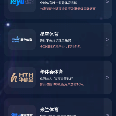
华体会平台相关的文章
自动气象站：精准监测气象的智能之眼
智能土壤氧气监测记录仪对于农业生产和土壤科学研究有应用价值
微电脑激光测尘仪
便携式多参数气体测定仪注意事项