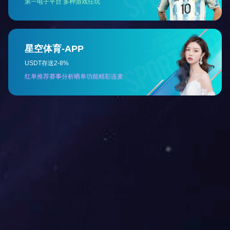
BX-S207智能在线电导率仪
华体会平台-华体会(中
更新时间
国)一站式服务平台
2024-05-11
BX-S207
BX-S207智能在线电导率仪(电导表)是一种高精度、高智能化的