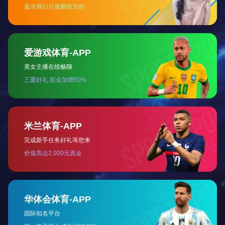
BX-S517多参数便携式电导仪
华体会平台-华体会(中
更新时间
国)一站式服务平台
2024-05-11
BX-S517
多参数便携式电导仪，适用于测量水质的电导率与溶解性总固
体(TDS)值，测量精度：0.5% F.S。