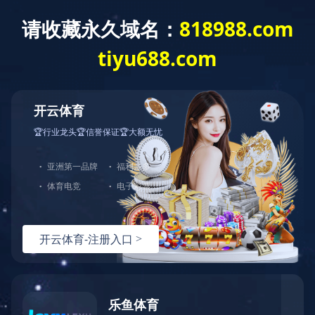
华体会平台
PRODUCT
产品中心
当前位置：
华体会平台
产品中心
电力通讯
兆
欧表
产品分类