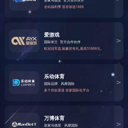
DL19- WD-2106A注塑玻璃板支架 玻璃板干燥架 电泳槽玻璃片干燥架
华体会平台-华体会(中
更新时间
国)一站式服务平台
2024-05-22
DL19- WD-2106A
架体采用注塑成型，方便清洗； 清洗后的垂直电泳槽的玻璃片
可竖置在干燥架的夹内保存和晾干； 点状设计架与玻璃片接触
位置，保持清洗后的玻璃片的洁净。