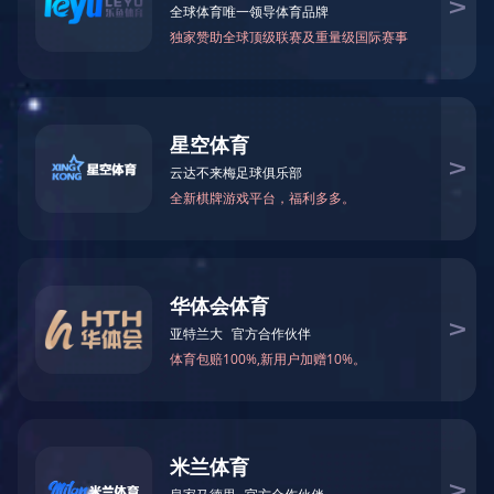
华体会平台相关的文章
水质浊度传感器是洞察水体清澈度的“光学之眼”
维氏硬度计的简介
化工废水特点及废水处理原则、特征和方法，！
低温专用人体测温仪：精准守护健康的科技