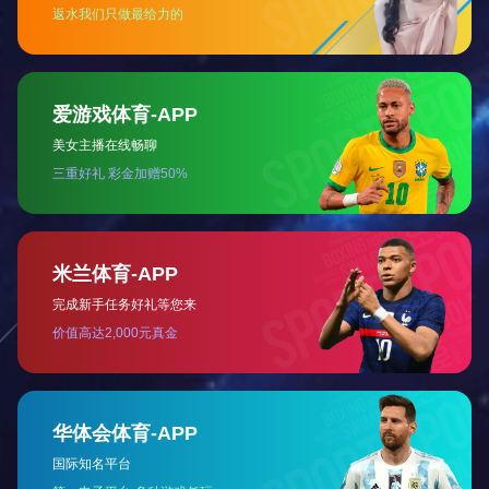
DL21- WD-9413C凝胶成像分析系统 新型凝胶成像分析系统 核酸蛋白质电泳分析系统
华体会平台-华体会(中
更新时间
国)一站式服务平台
2024-05-22
DL21- WD-9413C
暗箱式，无需暗室，可全天候使用； *抽屉式灯箱互换，使用方
便，防止污染； *具有实时预览、自动对焦功能； 紫外滤光镜：
EB超多层镀膜滤光镜（M52×0.75）； 主要用于核酸、蛋白质