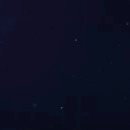
对比度； 图像旋转、图像反色、图象裁切、图象缩放。
DL21- TMEH1油质检查器 SKF油质检查器 油液检查仪
华体会平台-华体会(中
更新时间
国)一站式服务平台
2024-05-22