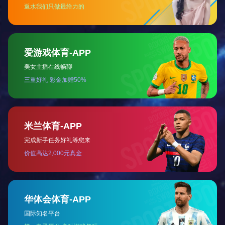
QT20-Tethys400-EL5在线氨氮分析仪 氨氮在线分析仪 氨氮含量检测仪
华体会平台-华体会(中
更新时间
国)一站式服务平台
2024-05-21
QT20-Tethys400-EL5
氨氮在线分析仪Tethys400的测量原理是基于与液相相平衡的氨
气的紫外光(UV)吸收光谱。将少量的*加入到被测样品，以使
NH4+转换成NH3。再将傅立叶变换应用于光谱图上，提取特征