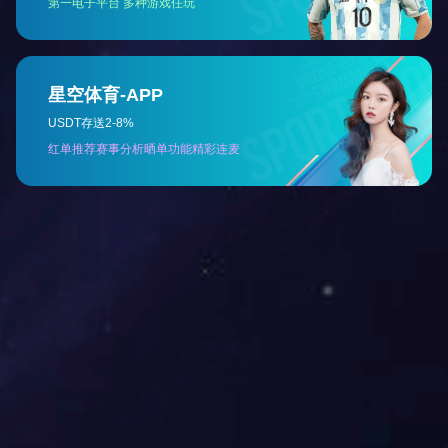
的氨气(NH3)吸收信号，从而可以测得NH4+的含量，再得出氨
氮的含量
QT20-MI407便携式氨氮测量仪 低量程氨氮检测仪 便携式氨氮测试仪
华体会平台-华体会(中
更新时间
国)一站式服务平台
2024-05-18
QT20-MI407
在渔业，养鱼池中氨的监测是十分重要的。氨是高溶于水并且