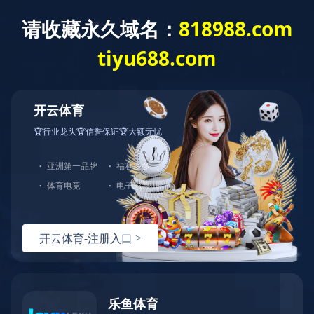
华体会平台
PRODUCT
产品中心
当前位置：
华体会平台
产品中心
气体检测分析仪
器
·氨气检测仪
产品分类