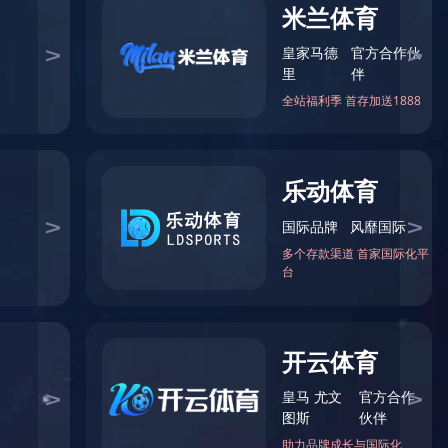
产品中心
气体检测分析仪器
有毒气体检测仪
吸式四合一气体检测仪
质
更新时间
浏览次数
家
2024-05-26
3067