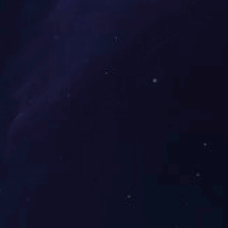
QT02-CPR-G4
产品描述
有毒气体检测仪报价 主要用于连续检
等环境的泄露气体检测以及由于气体
工、液化气站等行业。它可输出４～２
华体会平台-华体
厂商性
会(中国)一站式
生产厂
服务平台
QT09-303I型
产品描述
指示灯：故障、低流速、超出设置点1、超出设置点2 控制：设置点