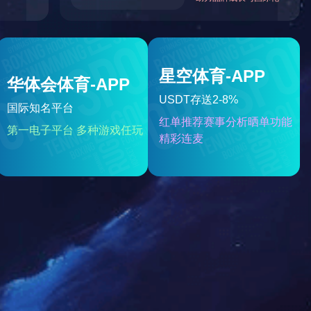
0+具有非常清晰的大液晶显示屏，声光报警提示，带内置泵，
检测危险气体并及时提示操作人员预防。
测硫仪
质
更新时间
浏览次数
家
2024-05-24
2537
体化设计，真正实现了仪器的操作更简单、分析更快速、分