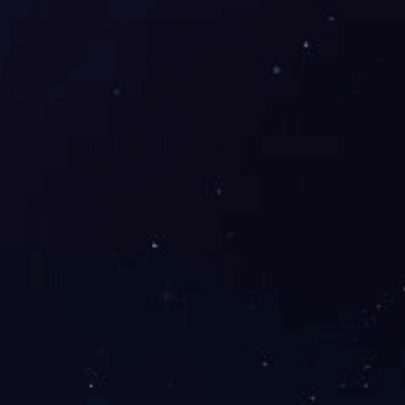
测各种工业环境下的气体，也可以用于运行中的管道、容器
自然聚集容易引发危险的场合。广泛用于煤矿、冶金、化
０mA电流信号连接数字测量控制装置或其它控制装置系统
QT09-303I型便携式H2S气体分析仪 电化学H2S气体检测仪 便携式H2S气体测定仪
质
更新时间
浏览次数
家
2024-05-18
2892
调节和显示按键范围和零点调