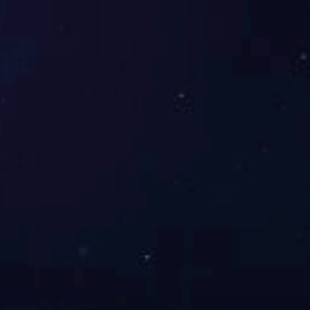
可以应用于易燃易爆气体泄漏场所，采用国外催化燃烧传感器
技术，具有信号稳定，精度高等优点，防爆接线方式适用于各
种危险场所。
BX12-O2泵吸式氧气检测仪
华体会平台-华体会(中
更新时间
国)一站式服务平台
2024-05-25