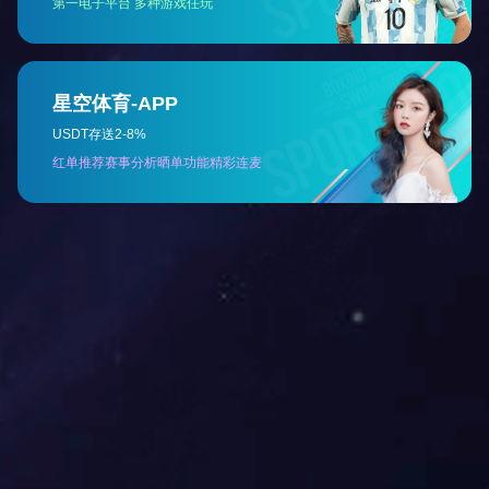
和含量的传感器。
QT11-PN-2000-EX在线式可燃气体检测仪
华体会平台-华体会(中
更新时间
国)一站式服务平台
2024-05-27
QT11-PN-2000-EX
在线式可燃气体检测仪：QT11-PN-2000系列气体检测变送器是