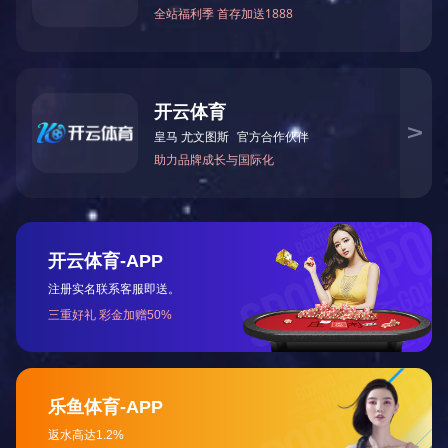
臭氧检测分析仪
华体会平台-华体会(中
更新时间
国)一站式服务平台
2024-05-29
臭氧检测分析仪具有高清晰液晶点阵显示大屏,中英文操作界面
可切换，两级声光报警提示，仪器可选配数据存储功能。检测
原理：电化学原理 量 程：0-1ppm、0-5ppm、0-10ppm、0-
20ppm、0-50ppm、0-100ppm、0-200ppm、0-1000ppm（量
程可选）