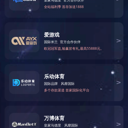
JC16-DepoloX3 plus余氯分析仪
华体会平台-华体会(中
更新时间
国)一站式服务平台
2024-05-30
JC16-DepoloX3 plus
余氯分析仪 自由氯测量仪 无压型余氯检测仪 型号:JC16-
DepoloX3 plus 电化学气体探头，带变送器，可安装至1000英
尺之遥