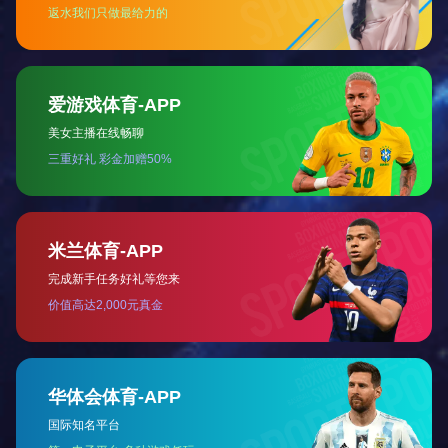
BX12-CL2泵吸式氯气检测仪
华体会平台-华体会(中
更新时间
国)一站式服务平台
2024-05-25
BX12-CL2
泵吸式氯气检测仪：氯气检测仪采用*高精度传感器 USB接口高
速数据传输，可下载打印数据（选配功能） 数据存储功能，可
存十万组数据，存储间隔时间可调（选配功能）